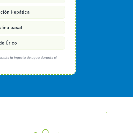
ción Hepática
ulina basal
do Úrico
ermite la ingesta de agua durante el