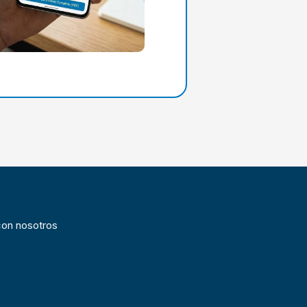
SILADA (A1C)
O
(BUN)
con nosotros