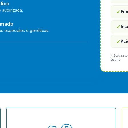
dico
S autorizada.
Fun
rmado
Ins
s especiales o genéticas.
Áci
* Solo se p
ayuno.