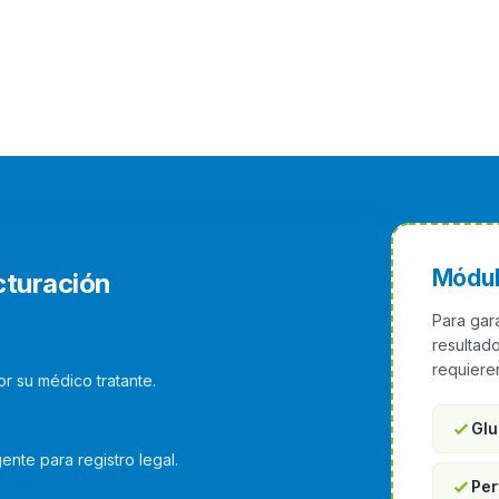
Módul
cturación
Para gara
resultado
requieren
or su médico tratante.
Glu
nte para registro legal.
Per