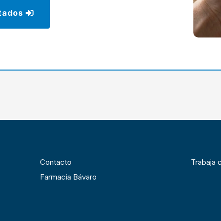
HEMOGLOBINA GLICO
tados
HIERRO SÉRICO
LDH
LIPASA
MAGNESIO EN SUER
NITRÓGENO UREICO 
POTASIO EN SUERO
PROCALCITOΝΙΝΑ
SODIO EN SUERO
TRANSFERRINA
TRIGLICERIDOS
Contacto
Trabaja 
UREA
Farmacia Bávaro